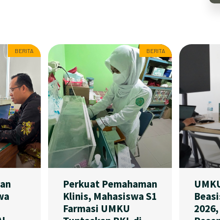
BERITA
BERITA
an
Perkuat Pemahaman
UMKU 
wa
Klinis, Mahasiswa S1
Beasi
Farmasi UMKU
2026,