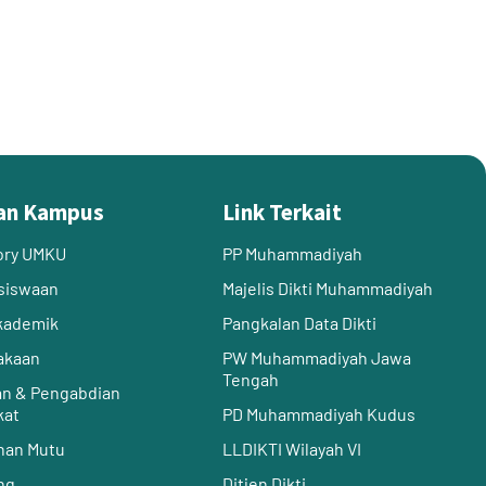
an Kampus
Link Terkait
ory UMKU
PP Muhammadiyah
siswaan
Majelis Dikti Muhammadiyah
Akademik
Pangkalan Data Dikti
akaan
PW Muhammadiyah Jawa
Tengah
an & Pengabdian
kat
PD Muhammadiyah Kudus
nan Mutu
LLDIKTI Wilayah VI
ng
Ditjen Dikti