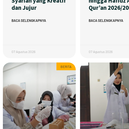
Syariah yang Kreatif
hingga Hafidz A
dan Jujur
Qur’an 2026/2
BACA SELENGKAPNYA
BACA SELENGKAPNYA
07 Agustus 2026
07 Agustus 2026
BERITA