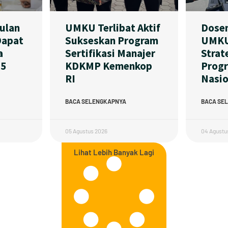
ulan
UMKU Terlibat Aktif
Dosen
Dapat
Sukseskan Program
UMKU
a
Sertifikasi Manajer
Strat
,5
KDKMP Kemenkop
Progr
RI
Nasio
BACA SELENGKAPNYA
BACA SE
05 Agustus 2026
04 Agustu
Lihat Lebih Banyak Lagi