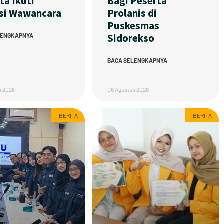
ta Ikuti
Bagi Peserta
si Wawancara
Prolanis di
Puskesmas
Sidorekso
LENGKAPNYA
BACA SELENGKAPNYA
s 2026
06 Agustus 2026
BERITA
BERITA