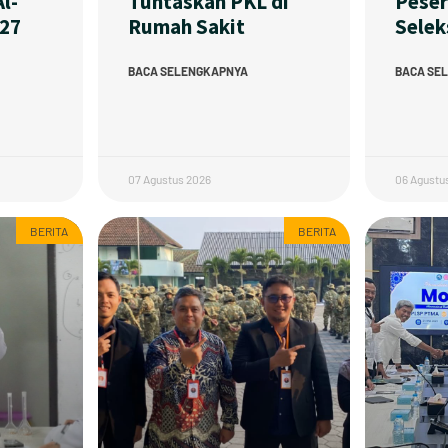
l-
Tuntaskan PKL di
Peser
027
Rumah Sakit
Selek
BACA SELENGKAPNYA
BACA SE
07 Agustus 2026
06 Agustu
BERITA
BERITA