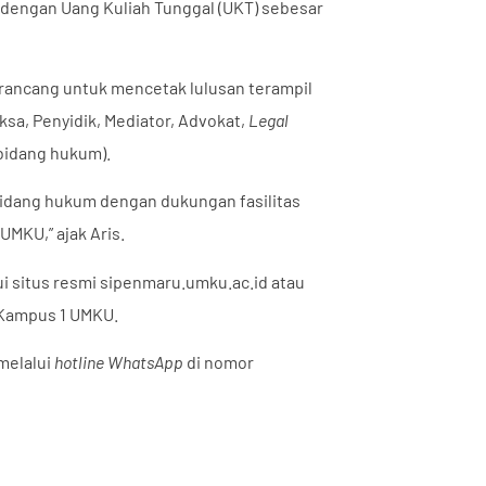
 dengan Uang Kuliah Tunggal (UKT) sebesar
dirancang untuk mencetak lulusan terampil
ksa, Penyidik, Mediator, Advokat,
Legal
 bidang hukum).
bidang hukum dengan dukungan fasilitas
UMKU,” ajak Aris.
i situs resmi
sipenmaru.umku.ac.id
atau
 Kampus 1 UMKU.
 melalui
hotline WhatsApp
di nomor