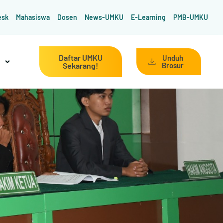
esk
Mahasiswa
Dosen
News-UMKU
E-Learning
PMB-UMKU
Daftar UMKU
Unduh
Sekarang!
Brosur