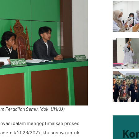
um Peradilan Semu. (dok. UMKU)
novasi dalam mengoptimalkan proses
Ko
kademik 2026/2027, khususnya untuk