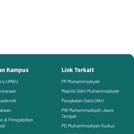
an Kampus
Link Terkait
ory UMKU
PP Muhammadiyah
siswaan
Majelis Dikti Muhammadiyah
Akademik
Pangkalan Data Dikti
akaan
PW Muhammadiyah Jawa
Tengah
an & Pengabdian
kat
PD Muhammadiyah Kudus