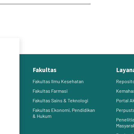
Fakultas
Layan
Fakultas Ilmu Kesehatan
Reposit
Fakultas Farmasi
Kemaha
Fakultas Sains & Teknologi
Portal 
Fakultas Ekonomi, Pendidikan
Perpust
& Hukum
Peneliti
Masyara