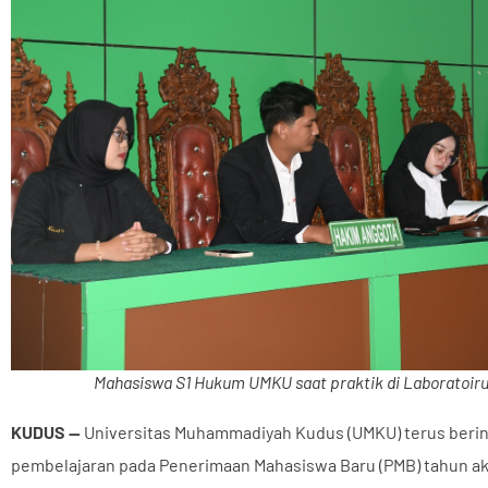
Mahasiswa S1 Hukum UMKU saat praktik di Laboratoir
KUDUS —
Universitas Muhammadiyah Kudus
(UMKU) terus beri
pembelajaran pada Penerimaan Mahasiswa Baru (PMB) tahun a