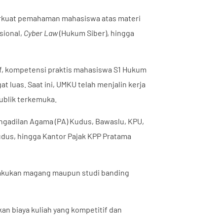
erkuat pemahaman mahasiswa atas materi
sional,
Cyber Law
(Hukum Siber), hingga
tif, kompetensi praktis mahasiswa S1 Hukum
t luas. Saat ini, UMKU telah menjalin kerja
ublik terkemuka.
ngadilan Agama (PA) Kudus, Bawaslu, KPU,
udus, hingga Kantor Pajak KPP Pratama
lakukan magang maupun studi banding
n biaya kuliah yang kompetitif dan