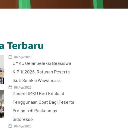
a Terbaru
06 Agu 2026
UMKU Gelar Seleksi Beasiswa
KIP-K 2026, Ratusan Peserta
Ikuti Seleksi Wawancara
06 Agu 2026
Dosen UMKU Beri Edukasi
Penggunaan Obat Bagi Peserta
Prolanis di Puskesmas
Sidorekso
05 Agu 2026