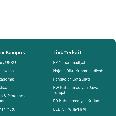
an Kampus
Link Terkait
ory UMKU
PP Muhammadiyah
siswaan
Majelis Dikti Muhammadiyah
Akademik
Pangkalan Data Dikti
akaan
PW Muhammadiyah Jawa
Tengah
an & Pengabdian
kat
PD Muhammadiyah Kudus
nan Mutu
LLDIKTI Wilayah VI