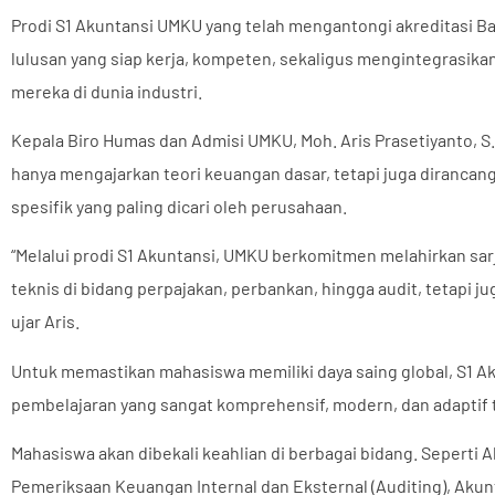
Prodi S1 Akuntansi UMKU yang telah mengantongi akreditasi B
lulusan yang siap kerja, kompeten, sekaligus mengintegrasikan n
mereka di dunia industri.
Kepala Biro Humas dan Admisi UMKU, Moh. Aris Prasetiyanto, S.
hanya mengajarkan teori keuangan dasar, tetapi juga diranca
spesifik yang paling dicari oleh perusahaan.
“Melalui prodi S1 Akuntansi, UMKU berkomitmen melahirkan sarj
teknis di bidang perpajakan, perbankan, hingga audit, tetapi jug
ujar Aris.
Untuk memastikan mahasiswa memiliki daya saing global, S1 
pembelajaran yang sangat komprehensif, modern, dan adaptif t
Mahasiswa akan dibekali keahlian di berbagai bidang. Seperti
Pemeriksaan Keuangan Internal dan Eksternal (Auditing), Akun